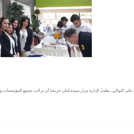
على التوالي، يطيبُ لإدارة مزار سيدة لبنان حريصا أن ترحّب بجميع المؤسسات والأ