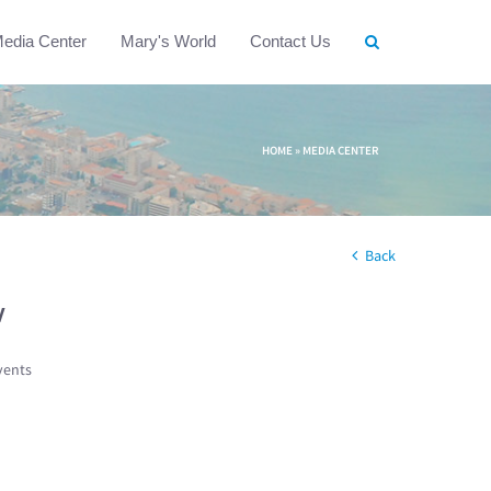
edia Center
Mary's World
Contact Us
HOME
»
MEDIA CENTER
Back
w
vents