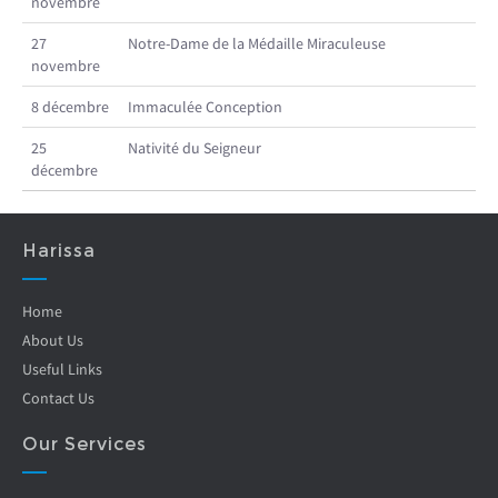
novembre
27
Notre-Dame de la Médaille Miraculeuse
novembre
8 décembre
Immaculée Conception
25
Nativité du Seigneur
décembre
Harissa
Home
About Us
Useful Links
Contact Us
Our Services