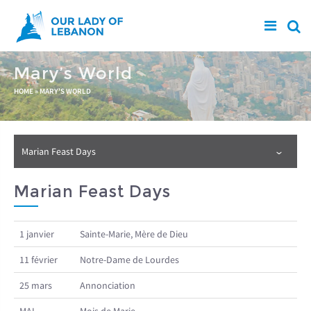
Skip to main content
Mary’s World
You are here
HOME
»
MARY'S WORLD
Marian Feast Days
Marian Feast Days
1 janvier
Sainte-Marie, Mère de Dieu
11 février
Notre-Dame de Lourdes
25 mars
Annonciation