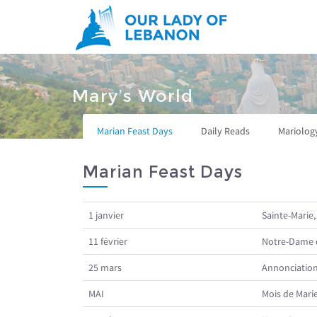
Skip to main content
You are here
Mary’s World
Marian Feast Days
Daily Reads
Mariolog
Marian Feast Days
1 janvier
Sainte-Marie,
11 février
Notre-Dame 
25 mars
Annonciatio
MAI
Mois de Mari