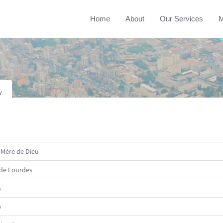
Home
About
Our Services
M
y
 Mère de Dieu
de Lourdes
n
e